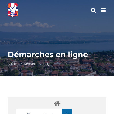
Passer
au
contenu
Démarches en ligne
Accueil
>
Démarches en ligne