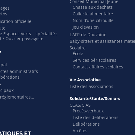
Conseil Municipal Jeune
Chasse aux déchets
mages
otos
Collecte alimentaire
Nom d’une citrouille
cation officielle
Jeu d’évasion
ute
 Espaces Verts – spécialité :
L’AFR de Douvaine
t / Ouvrier paysagiste
Baby-sitters et assistantes mate
Scolaire
e
École
Services périscolaires
ipal
Contact affaires scolaires
actes administratifs
ibérations
Vie Associative
s
Liste des associations
icipaux
 réglementaires…
Solidarité/Santé/Seniors
CCAS/CIAS
Procès-verbaux
Liste des délibérations
Délibérations
Arrêtés
ATIQUES ET