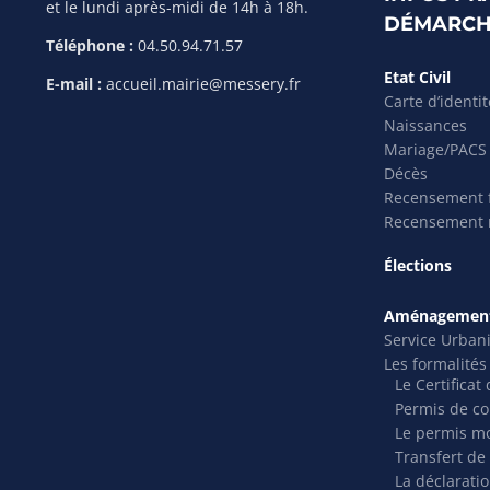
et le lundi après-midi de 14h à 18h.
DÉMARCH
Téléphone :
04.50.94.71.57
Etat Civil
E-mail :
accueil.mairie@messery.fr
Carte d’identi
Naissances
Mariage/PACS
Décès
Recensement f
Recensement m
Élections
Aménagement
Service Urban
Les formalité
Le Certifica
Permis de co
Le permis mo
Transfert de
La déclarati