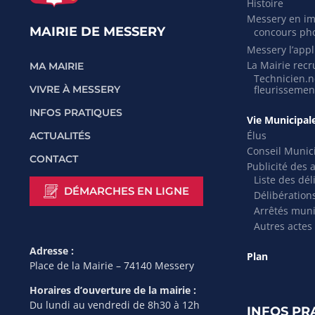
Histoire
Messery en i
MAIRIE DE MESSERY
concours ph
Messery l’appli
La Mairie recr
MA MAIRIE
Technicien.ne
VIVRE À MESSERY
fleurissemen
INFOS PRATIQUES
Vie Municipal
Élus
ACTUALITÉS
Conseil Munic
CONTACT
Publicité des 
Liste des dél
DÉMARCHES EN LIGNE
Délibération
Arrêtés mun
Autres actes
Adresse :
Plan
Place de la Mairie – 74140 Messery
Horaires d’ouverture de la mairie :
Du lundi au vendredi de 8h30 à 12h
INFOS PR