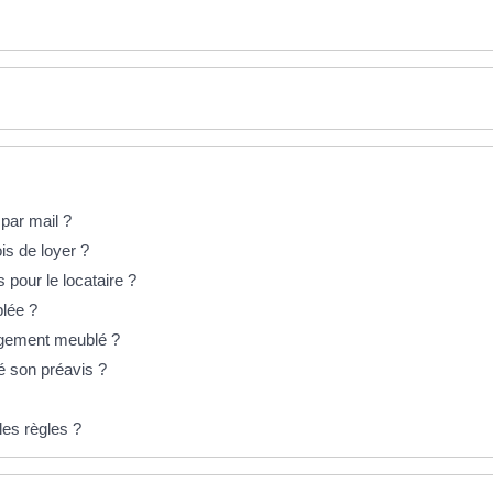
 par mail ?
is de loyer ?
 pour le locataire ?
blée ?
 logement meublé ?
né son préavis ?
les règles ?