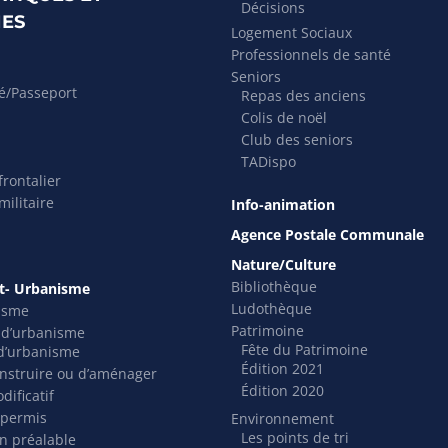
Décisions
ES
Logement Sociaux
Professionnels de santé
Seniors
té/Passeport
Repas des anciens
Colis de noël
Club des seniors
TADispo
rontalier
ilitaire
Info-animation
Agence Postale Communale
Nature/Culture
Bibliothèque
- Urbanisme
Ludothèque
isme
Patrimoine
s d’urbanisme
Fête du Patrimoine
t d’urbanisme
Édition 2021
nstruire ou d’aménager
Édition 2020
dificatif
 permis
Environnement
Les points de tri
on préalable