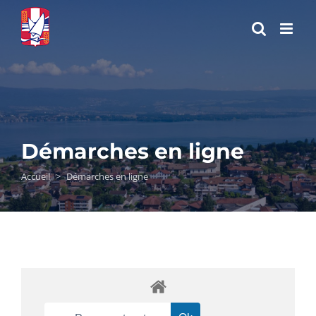
Passer
au
contenu
Démarches en ligne
Accueil
>
Démarches en ligne