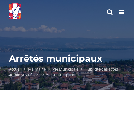
Passer
au
contenu
Arrêtés municipaux
Accueil
>
Ma mairie
>
Vie Municipale
>
Publicité des actes
administratifs
>
Arrêtés municipaux