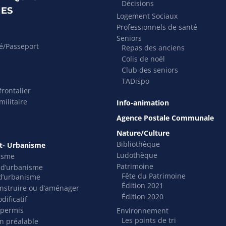
Décisions
ES
Logement Sociaux
Professionnels de santé
Seniors
té/Passeport
Repas des anciens
Colis de noël
Club des seniors
TADispo
rontalier
ilitaire
Info-animation
Agence Postale Communale
Nature/Culture
Bibliothèque
- Urbanisme
Ludothèque
isme
Patrimoine
s d’urbanisme
Fête du Patrimoine
t d’urbanisme
Édition 2021
nstruire ou d’aménager
Édition 2020
dificatif
 permis
Environnement
Les points de tri
on préalable