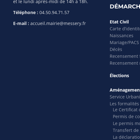
et le lundi après-midi de 14h à 18h.
DÉMARCH
Téléphone :
04.50.94.71.57
Etat Civil
E-mail :
accueil.mairie@messery.fr
Carte d’identi
Naissances
Mariage/PACS
Décès
Recensement f
Recensement m
Élections
Aménagement
Service Urban
Les formalité
Le Certifica
Permis de co
Le permis mo
Transfert de
La déclarati