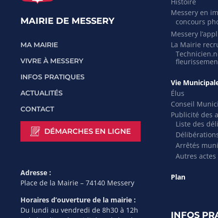
Histoire
Messery en i
MAIRIE DE MESSERY
concours ph
Messery l’appli
La Mairie recr
MA MAIRIE
Technicien.ne
VIVRE À MESSERY
fleurissemen
INFOS PRATIQUES
Vie Municipal
Élus
ACTUALITÉS
Conseil Munic
CONTACT
Publicité des 
Liste des dél
DÉMARCHES EN LIGNE
Délibération
Arrêtés mun
Autres actes
Adresse :
Plan
Place de la Mairie – 74140 Messery
Horaires d’ouverture de la mairie :
Du lundi au vendredi de 8h30 à 12h
INFOS PR