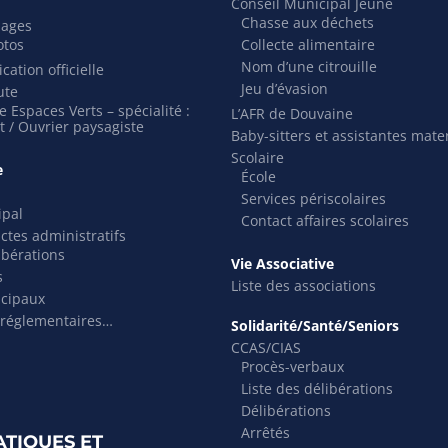
Conseil Municipal Jeune
Chasse aux déchets
mages
otos
Collecte alimentaire
Nom d’une citrouille
cation officielle
Jeu d’évasion
ute
 Espaces Verts – spécialité :
L’AFR de Douvaine
t / Ouvrier paysagiste
Baby-sitters et assistantes mate
Scolaire
e
École
Services périscolaires
ipal
Contact affaires scolaires
actes administratifs
ibérations
Vie Associative
s
Liste des associations
icipaux
 réglementaires…
Solidarité/Santé/Seniors
CCAS/CIAS
Procès-verbaux
Liste des délibérations
Délibérations
Arrêtés
ATIQUES ET