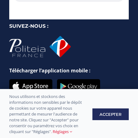
SUIVEZ-NOUS :
Télécharger l’application mobile :
Nous utilisons et stockons des
informations non sensibles par le dépôt
de cookies sur votre appareil nous
permettant de mesurer l'audience de
ACCEPTER
notre site. Cliquez sur "Accepter" pour
Site officiel de la commune de Messery © 2021 –
Mentions légales
consentir ou paramétrez vos choix en
–
Confidentialité
– Développement par
Sply Prod
cliquant sur "Réglages".
Réglages