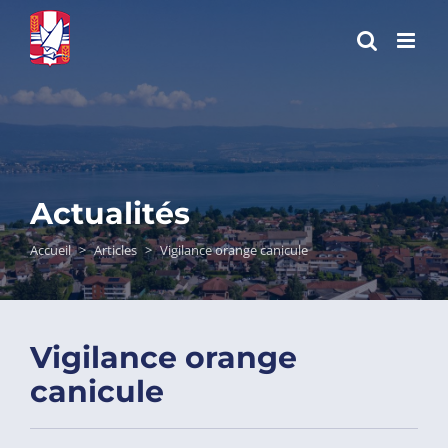
Passer
au
contenu
Actualités
Accueil
>
Articles
>
Vigilance orange canicule
Vigilance orange
canicule