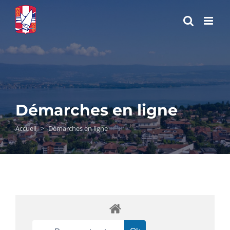
Passer
au
contenu
Démarches en ligne
Accueil
>
Démarches en ligne