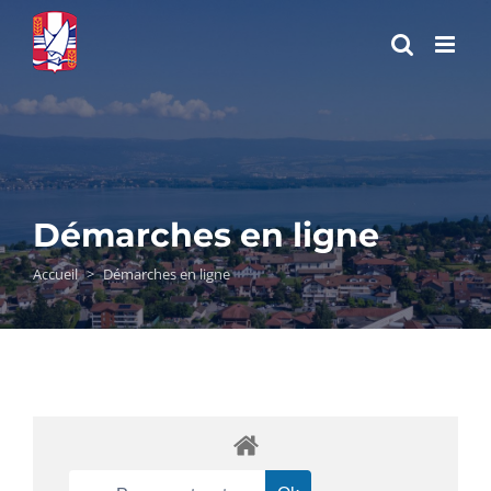
Passer
au
contenu
Démarches en ligne
Accueil
>
Démarches en ligne