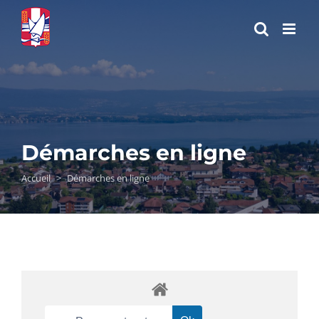
Passer
au
contenu
Démarches en ligne
Accueil
>
Démarches en ligne