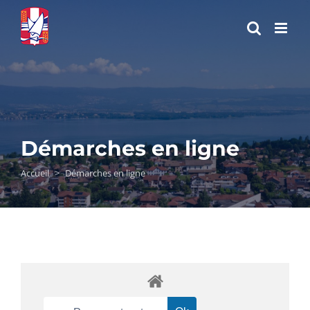
Passer
au
contenu
Démarches en ligne
Accueil
>
Démarches en ligne