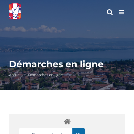
Passer
au
contenu
Démarches en ligne
Accueil
>
Démarches en ligne