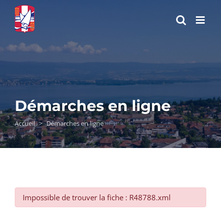
Passer
au
contenu
Démarches en ligne
Accueil
>
Démarches en ligne
Impossible de trouver la fiche : R48788.xml