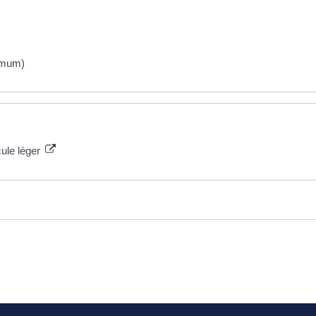
ximum)
cule léger