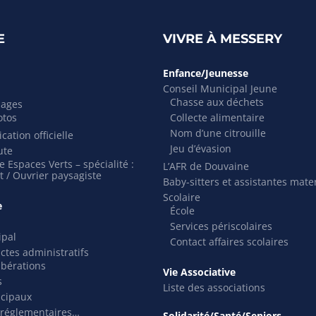
E
VIVRE À MESSERY
Enfance/Jeunesse
Conseil Municipal Jeune
Chasse aux déchets
mages
otos
Collecte alimentaire
Nom d’une citrouille
cation officielle
Jeu d’évasion
ute
 Espaces Verts – spécialité :
L’AFR de Douvaine
t / Ouvrier paysagiste
Baby-sitters et assistantes mate
Scolaire
e
École
Services périscolaires
ipal
Contact affaires scolaires
actes administratifs
ibérations
Vie Associative
s
Liste des associations
icipaux
 réglementaires…
Solidarité/Santé/Seniors