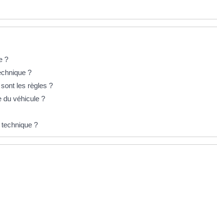
e ?
echnique ?
 sont les règles ?
e du véhicule ?
 technique ?