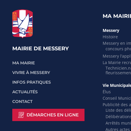
MA MAIRI
Messery
Histoire
Messery en i
MAIRIE DE MESSERY
concours ph
Messery l’appli
La Mairie recr
MA MAIRIE
Technicien.ne
VIVRE À MESSERY
fleurissemen
INFOS PRATIQUES
Vie Municipal
Élus
ACTUALITÉS
Conseil Munic
CONTACT
Publicité des 
Liste des dél
DÉMARCHES EN LIGNE
Délibération
Arrêtés mun
Autres actes