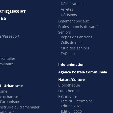
Délibérations
Arrêtés
ATIQUES ET
Décisions
ES
Logement Sociaux
Professionnels de santé
Seniors
té/Passeport
Repas des anciens
Colis de noël
Club des seniors
TADispo
rontalier
ilitaire
Info-animation
Agence Postale Communale
Nature/Culture
Bibliothèque
- Urbanisme
Ludothèque
isme
Patrimoine
s d’urbanisme
Fête du Patrimoine
t d’urbanisme
Édition 2021
nstruire ou d’aménager
Édition 2020
dificatif