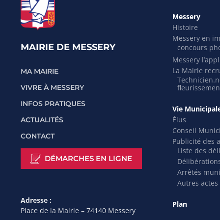
Messery
Histoire
Messery en i
MAIRIE DE MESSERY
concours ph
Messery l’appli
La Mairie recr
MA MAIRIE
Technicien.ne
VIVRE À MESSERY
fleurissemen
INFOS PRATIQUES
Vie Municipal
Élus
ACTUALITÉS
Conseil Munic
CONTACT
Publicité des 
Liste des dél
DÉMARCHES EN LIGNE
Délibération
Arrêtés mun
Autres actes
Adresse :
Plan
Place de la Mairie – 74140 Messery