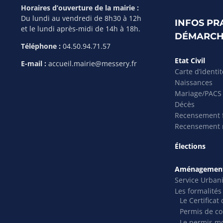
Horaires d’ouverture de la mairie :
Du lundi au vendredi de 8h30 à 12h
INFOS PR
et le lundi après-midi de 14h à 18h.
DÉMARCH
Téléphone :
04.50.94.71.57
Etat Civil
E-mail :
accueil.mairie@messery.fr
Carte d’identi
Naissances
Mariage/PACS
Décès
Recensement f
Recensement m
Élections
Aménagement
Service Urban
Les formalité
Le Certifica
Permis de co
Le permis mo