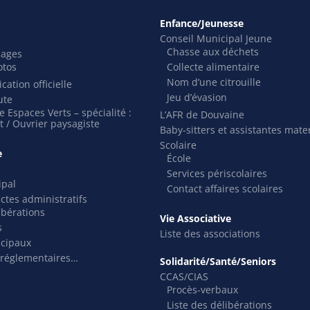
Enfance/Jeunesse
Conseil Municipal Jeune
Chasse aux déchets
mages
otos
Collecte alimentaire
Nom d’une citrouille
cation officielle
Jeu d’évasion
ute
 Espaces Verts – spécialité :
L’AFR de Douvaine
t / Ouvrier paysagiste
Baby-sitters et assistantes mate
Scolaire
e
École
Services périscolaires
ipal
Contact affaires scolaires
actes administratifs
ibérations
Vie Associative
s
Liste des associations
icipaux
 réglementaires…
Solidarité/Santé/Seniors
CCAS/CIAS
Procès-verbaux
Liste des délibérations