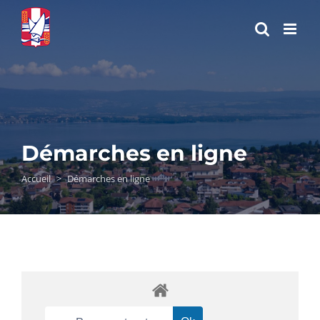
Passer
au
contenu
Démarches en ligne
Accueil
>
Démarches en ligne