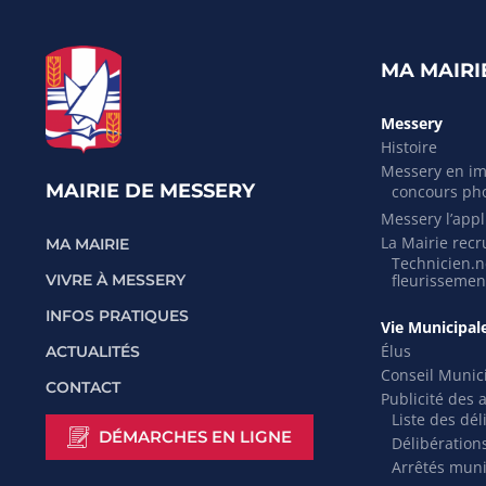
MA MAIRI
Messery
Histoire
Messery en i
MAIRIE DE MESSERY
concours ph
Messery l’appli
La Mairie recr
MA MAIRIE
Technicien.ne
VIVRE À MESSERY
fleurissemen
INFOS PRATIQUES
Vie Municipal
Élus
ACTUALITÉS
Conseil Munic
CONTACT
Publicité des 
Liste des dél
DÉMARCHES EN LIGNE
Délibération
Arrêtés mun