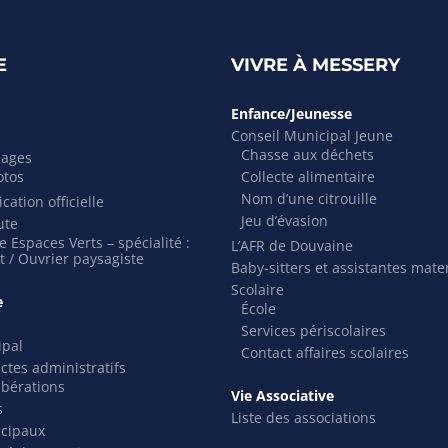
E
VIVRE À MESSERY
Enfance/Jeunesse
Conseil Municipal Jeune
Chasse aux déchets
mages
otos
Collecte alimentaire
Nom d’une citrouille
cation officielle
Jeu d’évasion
ute
 Espaces Verts – spécialité :
L’AFR de Douvaine
t / Ouvrier paysagiste
Baby-sitters et assistantes mate
Scolaire
e
École
Services périscolaires
ipal
Contact affaires scolaires
actes administratifs
ibérations
Vie Associative
s
Liste des associations
icipaux