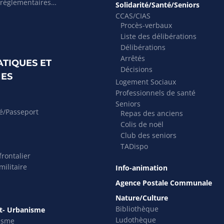
 réglementaires…
Solidarité/Santé/Seniors
CCAS/CIAS
Procès-verbaux
Liste des délibérations
Délibérations
Arrêtés
ATIQUES ET
Décisions
ES
Logement Sociaux
Professionnels de santé
Seniors
té/Passeport
Repas des anciens
Colis de noël
Club des seniors
TADispo
rontalier
ilitaire
Info-animation
Agence Postale Communale
Nature/Culture
Bibliothèque
- Urbanisme
Ludothèque
isme