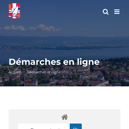
Passer
au
contenu
Démarches en ligne
Accueil
>
Démarches en ligne