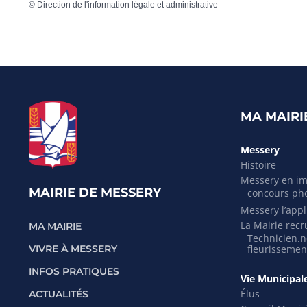
©
Direction de l'information légale et administrative
MA MAIRI
Messery
Histoire
Messery en i
MAIRIE DE MESSERY
concours ph
Messery l’appli
La Mairie recr
MA MAIRIE
Technicien.ne
VIVRE À MESSERY
fleurissemen
INFOS PRATIQUES
Vie Municipal
Élus
ACTUALITÉS