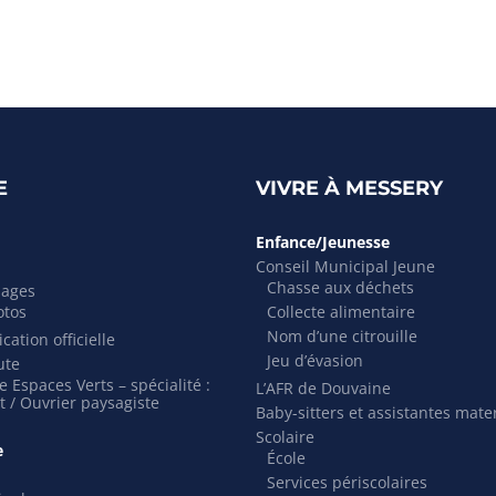
E
VIVRE À MESSERY
Enfance/Jeunesse
Conseil Municipal Jeune
Chasse aux déchets
mages
otos
Collecte alimentaire
Nom d’une citrouille
cation officielle
Jeu d’évasion
ute
 Espaces Verts – spécialité :
L’AFR de Douvaine
t / Ouvrier paysagiste
Baby-sitters et assistantes mate
Scolaire
e
École
Services périscolaires