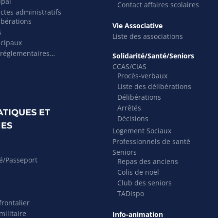
ipal
Contact affaires scolaires
actes administratifs
ibérations
Vie Associative
s
Liste des associations
icipaux
 réglementaires…
Solidarité/Santé/Seniors
CCAS/CIAS
Procès-verbaux
Liste des délibérations
Délibérations
Arrêtés
ATIQUES ET
Décisions
ES
Logement Sociaux
Professionnels de santé
Seniors
té/Passeport
Repas des anciens
Colis de noël
Club des seniors
TADispo
rontalier
ilitaire
Info-animation