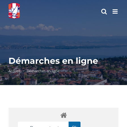
Passer
au
contenu
Démarches en ligne
Accueil
>
Démarches en ligne