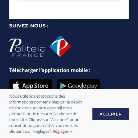
SUIVEZ-NOUS :
Télécharger l’application mobile :
Nous utilisons et stockons des
informations non sensibles par le dépôt
de cookies sur votre appareil nous
permettant de mesurer l'audience de
ACCEPTER
notre site. Cliquez sur "Accepter" pour
Site officiel de la commune de Messery © 2021 –
Mentions légales
consentir ou paramétrez vos choix en
–
Confidentialité
– Développement par
Sply Prod
cliquant sur "Réglages".
Réglages