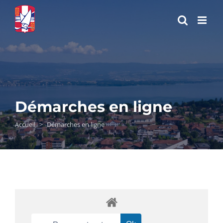
Passer
au
contenu
Démarches en ligne
Accueil
>
Démarches en ligne