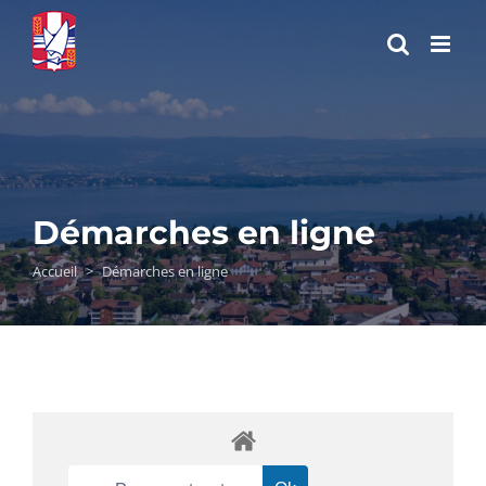
Passer
au
contenu
Démarches en ligne
Accueil
>
Démarches en ligne