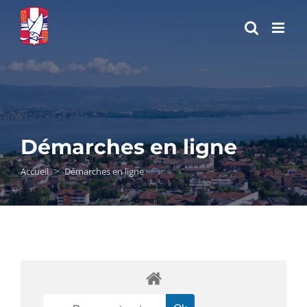
Passer
au
contenu
Démarches en ligne
Accueil
>
Démarches en ligne