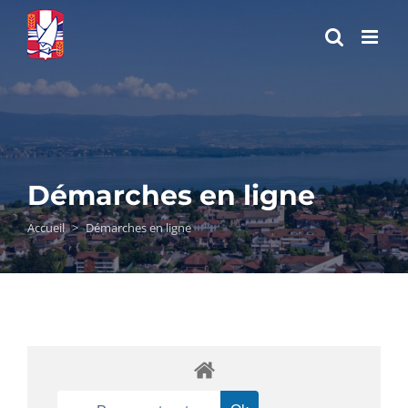
Passer
au
contenu
Démarches en ligne
Accueil
>
Démarches en ligne