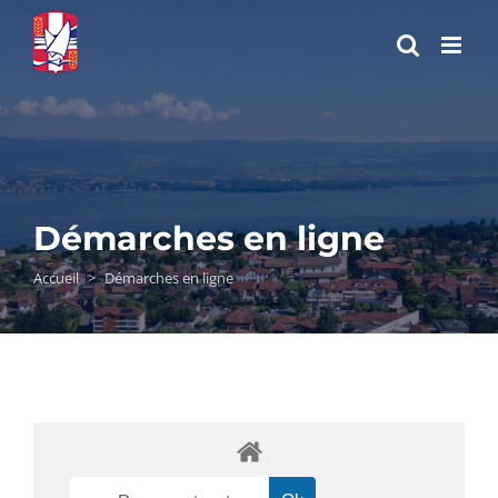
Passer
au
contenu
Démarches en ligne
Accueil
>
Démarches en ligne