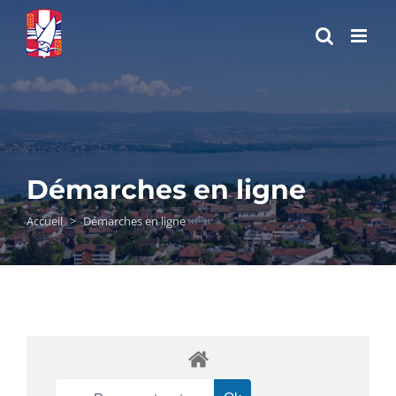
Passer
au
contenu
Démarches en ligne
Accueil
>
Démarches en ligne