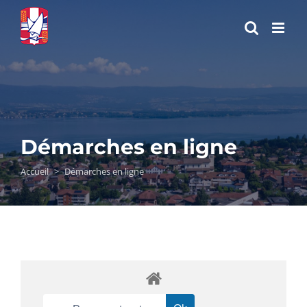
Passer
au
contenu
Démarches en ligne
Accueil
>
Démarches en ligne