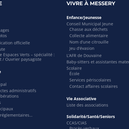
E
VIVRE À MESSERY
Enfance/Jeunesse
Conseil Municipal Jeune
Chasse aux déchets
mages
otos
Collecte alimentaire
Nom d’une citrouille
cation officielle
Jeu d’évasion
ute
 Espaces Verts – spécialité :
L’AFR de Douvaine
t / Ouvrier paysagiste
Baby-sitters et assistantes mate
Scolaire
e
École
Services périscolaires
ipal
Contact affaires scolaires
actes administratifs
ibérations
Vie Associative
s
Liste des associations
icipaux
 réglementaires…
Solidarité/Santé/Seniors
CCAS/CIAS
Procès-verbaux