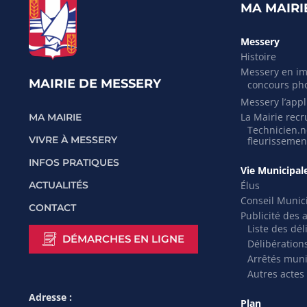
MA MAIRI
Messery
Histoire
Messery en i
MAIRIE DE MESSERY
concours ph
Messery l’appli
La Mairie recr
MA MAIRIE
Technicien.ne
VIVRE À MESSERY
fleurissemen
INFOS PRATIQUES
Vie Municipal
Élus
ACTUALITÉS
Conseil Munic
CONTACT
Publicité des 
Liste des dél
DÉMARCHES EN LIGNE
Délibération
Arrêtés mun
Autres actes
Adresse :
Plan