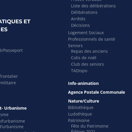
Liste des délibérations
Délibérations
Arrêtés
ATIQUES ET
Décisions
ES
Logement Sociaux
Professionnels de santé
Seniors
té/Passeport
Repas des anciens
Colis de noël
Club des seniors
TADispo
rontalier
ilitaire
Info-animation
Agence Postale Communale
Nature/Culture
Bibliothèque
- Urbanisme
Ludothèque
isme
Patrimoine
s d’urbanisme
Fête du Patrimoine
t d’urbanisme
Édition 2021