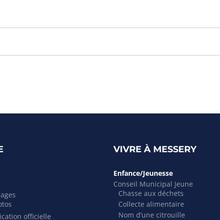
E
VIVRE À MESSERY
Enfance/Jeunesse
Conseil Municipal Jeune
Chasse aux déchets
mages
otos
Collecte alimentaire
Nom d’une citrouille
cation officielle