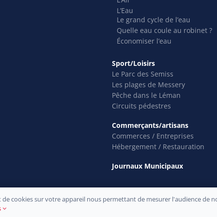
L’Eau
Le grand cycle de l’eau
Quelle eau coule au robinet ?
Économiser l’eau
Sport/Loisirs
Le Parc des Semiss
Les plages de Messery
Pêche dans le Léman
Circuits pédestres
Commerçants/artisans
Commerces / Entreprises
Hébergement / Restauration
Journaux Municipaux
 de cookies sur votre appareil nous permettant de mesurer l'audience de not
 commune de Messery © 2021 –
Mentions légales
–
Confidentialité
– Développ
s