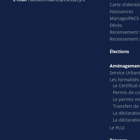
Carte d’identi
Naissances
Mariage/PACS
Décès
Recensement f
Recensement m
Élections
Aménagement
Service Urban
Les formalité
Le Certifica
Permis de co
Le permis mo
Transfert de
La déclarati
La déclaratio
Le PLUi