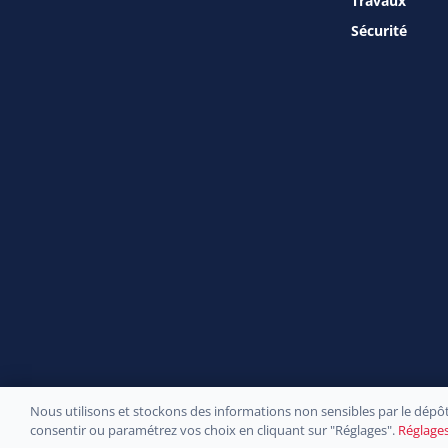
Travaux
Sécurité
Nous utilisons et stockons des informations non sensibles par le dépôt
Site officiel de la
consentir ou paramétrez vos choix en cliquant sur "Réglages".
Réglage