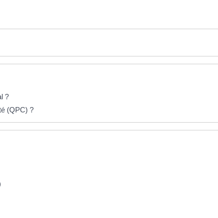
l ?
ité (QPC) ?
)