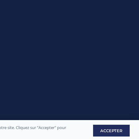
re site. Cliquez sur "Accepter" pour
ement par
Sply Prod
ACCEPTER