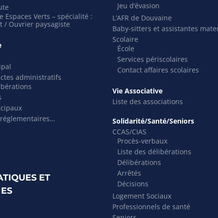
Jeu d’évasion
ute
 Espaces Verts – spécialité :
L’AFR de Douvaine
t / Ouvrier paysagiste
Baby-sitters et assistantes mate
Scolaire
e
École
Services périscolaires
ipal
Contact affaires scolaires
actes administratifs
ibérations
Vie Associative
s
Liste des associations
icipaux
 réglementaires…
Solidarité/Santé/Seniors
CCAS/CIAS
Procès-verbaux
Liste des délibérations
Délibérations
Arrêtés
ATIQUES ET
Décisions
ES
Logement Sociaux
Professionnels de santé
Seniors