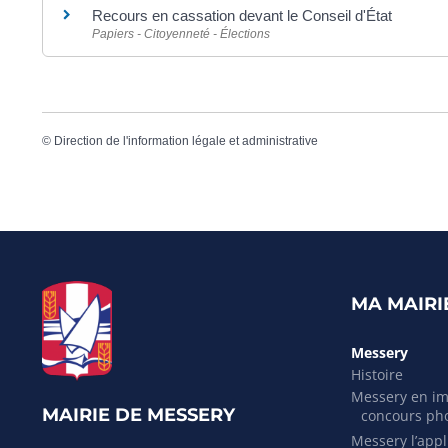
Recours en cassation devant le Conseil d'État
Papiers - Citoyenneté - Élections
©
Direction de l'information légale et administrative
MA MAIRI
Messery
Histoire
Messery en i
MAIRIE DE MESSERY
concours ph
Messery l’appli