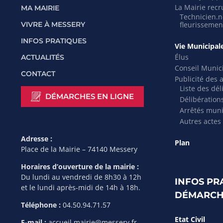
La Mairie recr
MA MAIRIE
Technicien.ne
VIVRE À MESSERY
fleurissemen
INFOS PRATIQUES
Vie Municipal
Élus
ACTUALITÉS
Conseil Munic
CONTACT
Publicité des 
Liste des dél
DÉMARCHES EN LIGNE
Délibération
Arrêtés mun
Autres actes
Adresse :
Plan
Place de la Mairie – 74140 Messery
Horaires d’ouverture de la mairie :
Du lundi au vendredi de 8h30 à 12h
INFOS PR
et le lundi après-midi de 14h à 18h.
DÉMARCH
Téléphone :
04.50.94.71.57
Etat Civil
E-mail :
accueil.mairie@messery.fr