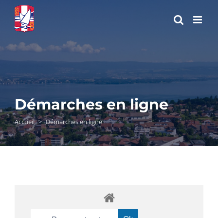
Passer
au
contenu
Démarches en ligne
Accueil
>
Démarches en ligne