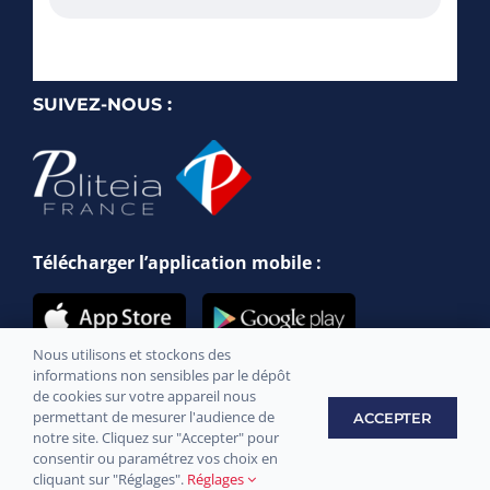
SUIVEZ-NOUS :
Télécharger l’application mobile :
Nous utilisons et stockons des
informations non sensibles par le dépôt
de cookies sur votre appareil nous
permettant de mesurer l'audience de
ACCEPTER
notre site. Cliquez sur "Accepter" pour
Site officiel de la commune de Messery © 2021 –
Mentions légales
consentir ou paramétrez vos choix en
–
Confidentialité
– Développement par
Sply Prod
cliquant sur "Réglages".
Réglages