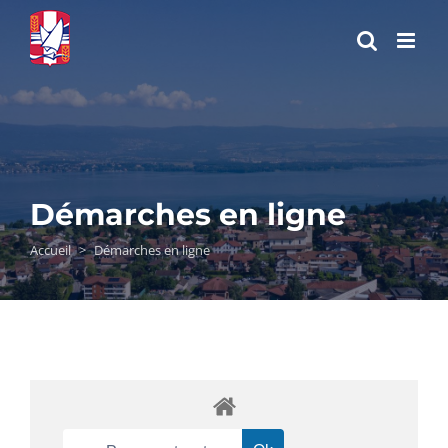
Passer
au
contenu
Démarches en ligne
Accueil
>
Démarches en ligne