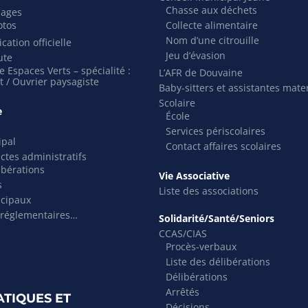
Chasse aux déchets
mages
otos
Collecte alimentaire
Nom d’une citrouille
cation officielle
Jeu d’évasion
ute
 Espaces Verts – spécialité :
L’AFR de Douvaine
t / Ouvrier paysagiste
Baby-sitters et assistantes mate
Scolaire
e
École
Services périscolaires
ipal
Contact affaires scolaires
actes administratifs
ibérations
Vie Associative
s
Liste des associations
icipaux
 réglementaires…
Solidarité/Santé/Seniors
CCAS/CIAS
Procès-verbaux
Liste des délibérations
Délibérations
Arrêtés
ATIQUES ET
Décisions