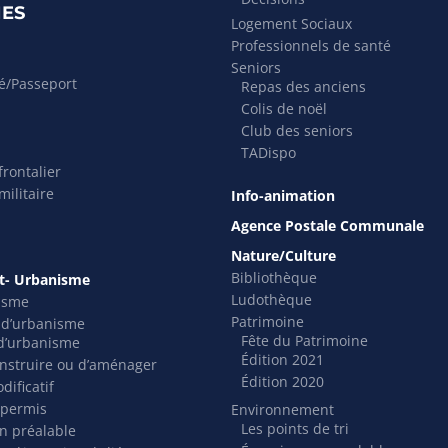
ES
Logement Sociaux
Professionnels de santé
Seniors
té/Passeport
Repas des anciens
Colis de noël
Club des seniors
TADispo
rontalier
ilitaire
Info-animation
Agence Postale Communale
Nature/Culture
Bibliothèque
- Urbanisme
Ludothèque
isme
Patrimoine
s d’urbanisme
Fête du Patrimoine
t d’urbanisme
Édition 2021
nstruire ou d’aménager
Édition 2020
dificatif
 permis
Environnement
Les points de tri
on préalable