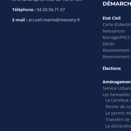
DÉMARCH
Téléphone :
04.50.94.71.57
Etat Civil
E-mail :
accueil.mairie@messery.fr
Carte d’identi
Naissances
Mariage/PACS
Décès
Recensement f
Recensement m
Élections
Aménagement
Service Urban
Les formalité
Le Certifica
Permis de co
Le permis mo
Transfert de
La déclarati