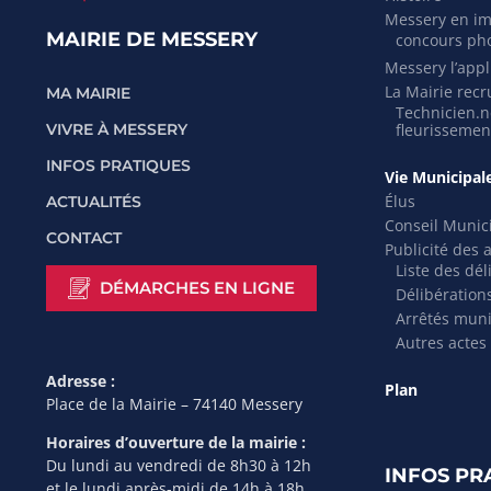
Messery en i
MAIRIE DE MESSERY
concours ph
Messery l’appli
La Mairie recr
MA MAIRIE
Technicien.ne
VIVRE À MESSERY
fleurissemen
INFOS PRATIQUES
Vie Municipal
Élus
ACTUALITÉS
Conseil Munic
CONTACT
Publicité des 
Liste des dél
DÉMARCHES EN LIGNE
Délibération
Arrêtés mun
Autres actes
Adresse :
Plan
Place de la Mairie – 74140 Messery
Horaires d’ouverture de la mairie :
Du lundi au vendredi de 8h30 à 12h
INFOS PR
et le lundi après-midi de 14h à 18h.