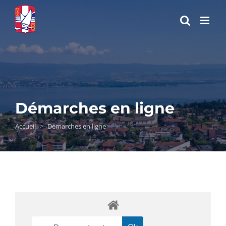
Passer
au
contenu
Démarches en ligne
Accueil
>
Démarches en ligne