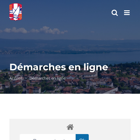
Passer
au
contenu
Démarches en ligne
Accueil
>
Démarches en ligne