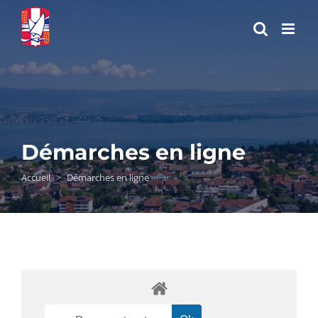
Passer
au
contenu
Démarches en ligne
Accueil
>
Démarches en ligne