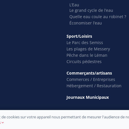
L’Eau
Le grand cycle de l’eau
Quelle eau coule au robinet ?
Économiser l’eau
Sport/Loisirs
Le Parc des Semiss
Les plages de Messery
Pêche dans le Léman
Circuits pédestres
Commerçants/artisans
Commerces / Entreprises
Hébergement / Restauration
Journaux Municipaux
 de cookies sur votre appareil nous permettant de mesurer l'audience de not
 commune de Messery © 2021 –
Mentions légales
–
Confidentialité
– Développ
s