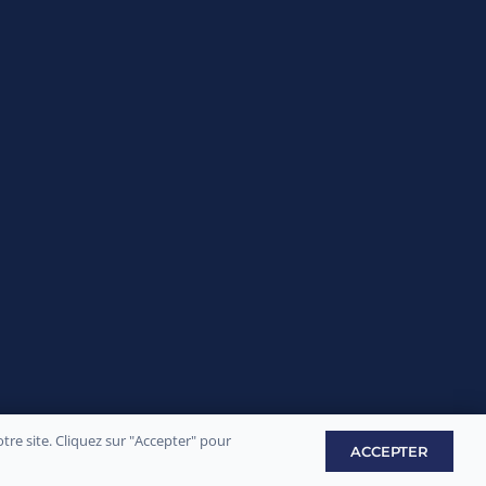
re site. Cliquez sur "Accepter" pour
ement par
Sply Prod
ACCEPTER