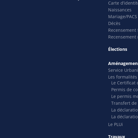
Carte d’identi
Naissances
Mariage/PACS
Décès
Recensement f
Recensement m
Élections
Aménagement
Service Urban
Les formalité
Le Certifica
Permis de co
Le permis mo
Transfert de
La déclarati
La déclaratio
Le PLUi
Travaux