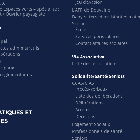
Jeu d’évasion
ute
 Espaces Verts – spécialité :
L’AFR de Douvaine
t / Ouvrier paysagiste
Baby-sitters et assistantes mate
Scolaire
e
École
Services périscolaires
ipal
Contact affaires scolaires
actes administratifs
ibérations
Vie Associative
s
Liste des associations
icipaux
 réglementaires…
Solidarité/Santé/Seniors
CCAS/CIAS
Procès-verbaux
Liste des délibérations
Délibérations
Arrêtés
ATIQUES ET
Décisions
ES
Logement Sociaux
Professionnels de santé
Seniors