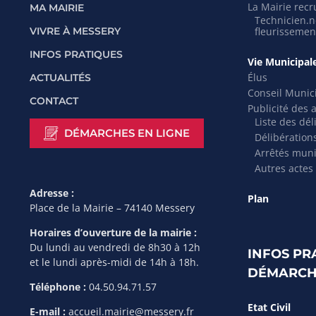
La Mairie recr
MA MAIRIE
Technicien.ne
VIVRE À MESSERY
fleurissemen
INFOS PRATIQUES
Vie Municipal
Élus
ACTUALITÉS
Conseil Munic
CONTACT
Publicité des 
Liste des dél
DÉMARCHES EN LIGNE
Délibération
Arrêtés mun
Autres actes
Adresse :
Plan
Place de la Mairie – 74140 Messery
Horaires d’ouverture de la mairie :
Du lundi au vendredi de 8h30 à 12h
INFOS PR
et le lundi après-midi de 14h à 18h.
DÉMARCH
Téléphone :
04.50.94.71.57
Etat Civil
E-mail :
accueil.mairie@messery.fr