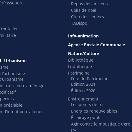
té/Passeport
Repas des anciens
Colis de noël
Club des seniors
TADispo
rontalier
ilitaire
Info-animation
Agence Postale Communale
Nature/Culture
Bibliothèque
- Urbanisme
Ludothèque
isme
Patrimoine
s d’urbanisme
Fête du Patrimoine
t d’urbanisme
Édition 2021
nstruire ou d’aménager
Édition 2020
dificatif
 permis
Environnement
Les points de tri
on préalable
Énergies renouvelables
n d’intention d’aliéner
Éclairage public
Agir contre le moustique tigre
L’Air