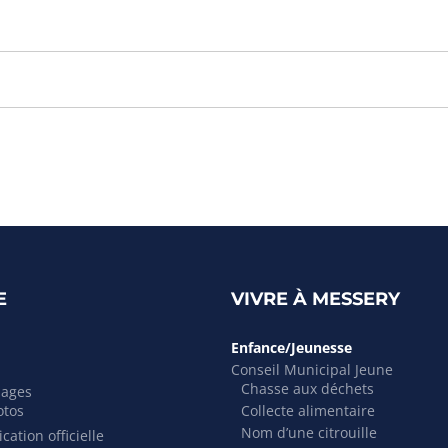
E
VIVRE À MESSERY
Enfance/Jeunesse
Conseil Municipal Jeune
Chasse aux déchets
mages
otos
Collecte alimentaire
Nom d’une citrouille
cation officielle