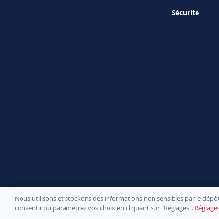
Sécurité
Nous utilisons et stockons des informations non sensibles par le dépôt
Site officiel de la
consentir ou paramétrez vos choix en cliquant sur "Réglages".
Réglage