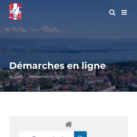
Passer
au
contenu
Démarches en ligne
Accueil
>
Démarches en ligne