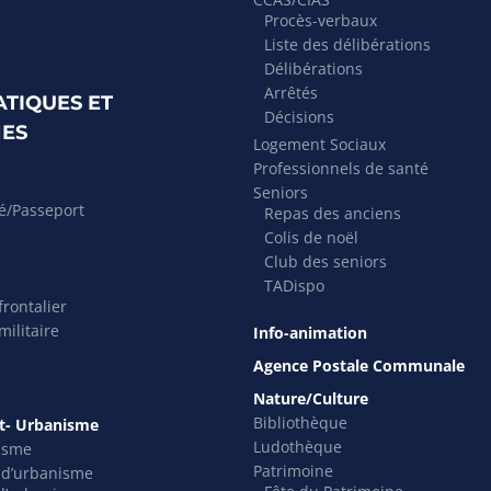
Procès-verbaux
Liste des délibérations
Délibérations
Arrêtés
ATIQUES ET
Décisions
ES
Logement Sociaux
Professionnels de santé
Seniors
té/Passeport
Repas des anciens
Colis de noël
Club des seniors
TADispo
rontalier
ilitaire
Info-animation
Agence Postale Communale
Nature/Culture
Bibliothèque
- Urbanisme
Ludothèque
isme
Patrimoine
s d’urbanisme