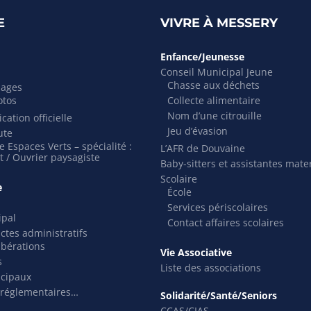
E
VIVRE À MESSERY
Enfance/Jeunesse
Conseil Municipal Jeune
Chasse aux déchets
mages
otos
Collecte alimentaire
Nom d’une citrouille
cation officielle
Jeu d’évasion
ute
 Espaces Verts – spécialité :
L’AFR de Douvaine
t / Ouvrier paysagiste
Baby-sitters et assistantes mate
Scolaire
e
École
Services périscolaires
ipal
Contact affaires scolaires
actes administratifs
ibérations
Vie Associative
s
Liste des associations
icipaux
 réglementaires…
Solidarité/Santé/Seniors
CCAS/CIAS