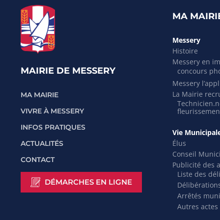
MA MAIRI
Messery
Histoire
Messery en i
MAIRIE DE MESSERY
concours ph
Messery l’appli
La Mairie recr
MA MAIRIE
Technicien.ne
VIVRE À MESSERY
fleurissemen
INFOS PRATIQUES
Vie Municipal
Élus
ACTUALITÉS
Conseil Munic
CONTACT
Publicité des 
Liste des dél
DÉMARCHES EN LIGNE
Délibération
Arrêtés mun
Autres actes