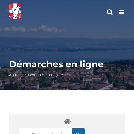
Passer
au
contenu
Démarches en ligne
Accueil
>
Démarches en ligne