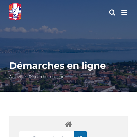
Passer
au
contenu
Démarches en ligne
Accueil
>
Démarches en ligne