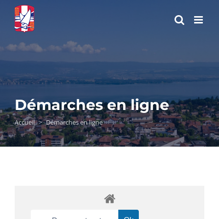
Passer
au
contenu
Démarches en ligne
Accueil
>
Démarches en ligne