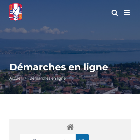
Passer
au
contenu
Démarches en ligne
Accueil
>
Démarches en ligne