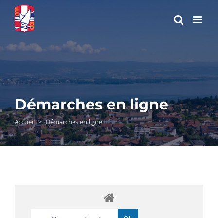
Passer
au
contenu
Démarches en ligne
Accueil
>
Démarches en ligne