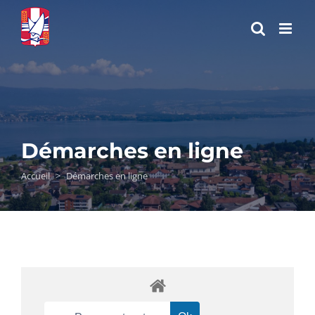
Passer
au
contenu
Démarches en ligne
Accueil
>
Démarches en ligne