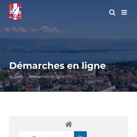
Passer
au
contenu
Démarches en ligne
Accueil
>
Démarches en ligne