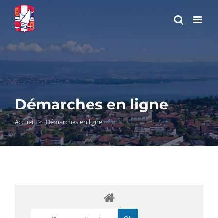
Passer
au
contenu
Démarches en ligne
Accueil
>
Démarches en ligne