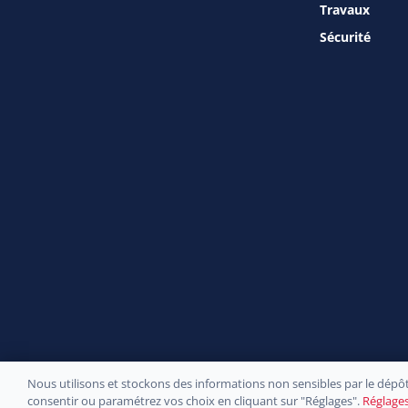
Travaux
Sécurité
Nous utilisons et stockons des informations non sensibles par le dépôt
Site officiel de la
consentir ou paramétrez vos choix en cliquant sur "Réglages".
Réglage