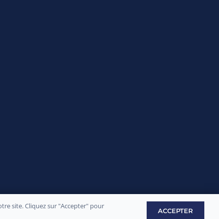
re site. Cliquez sur "Accepter" pour
ACCEPTER
ement par
Sply Prod