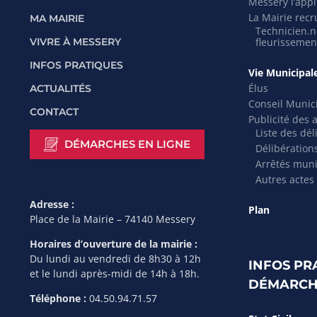
Messery l’appli
La Mairie recr
MA MAIRIE
Technicien.ne
VIVRE À MESSERY
fleurissemen
INFOS PRATIQUES
Vie Municipal
Élus
ACTUALITÉS
Conseil Munic
CONTACT
Publicité des 
Liste des dél
DÉMARCHES EN LIGNE
Délibération
Arrêtés mun
Autres actes
Adresse :
Plan
Place de la Mairie – 74140 Messery
Horaires d’ouverture de la mairie :
Du lundi au vendredi de 8h30 à 12h
INFOS PR
et le lundi après-midi de 14h à 18h.
DÉMARCH
Téléphone :
04.50.94.71.57