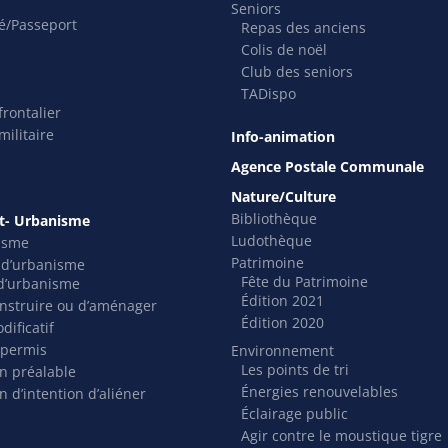
Seniors
té/Passeport
Repas des anciens
Colis de noël
Club des seniors
TADispo
rontalier
ilitaire
Info-animation
Agence Postale Communale
Nature/Culture
Bibliothèque
- Urbanisme
Ludothèque
isme
Patrimoine
s d’urbanisme
Fête du Patrimoine
t d’urbanisme
Édition 2021
nstruire ou d’aménager
Édition 2020
dificatif
 permis
Environnement
Les points de tri
on préalable
Énergies renouvelables
n d’intention d’aliéner
Éclairage public
Agir contre le moustique tigre