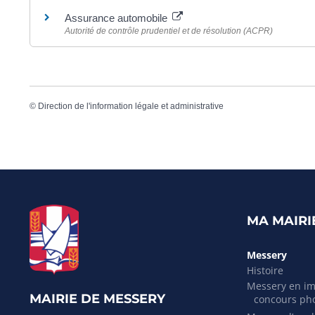
Assurance automobile
Autorité de contrôle prudentiel et de résolution (ACPR)
©
Direction de l'information légale et administrative
MA MAIRI
Messery
Histoire
Messery en i
MAIRIE DE MESSERY
concours ph