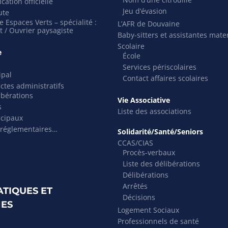
cation officielle
Jeu d’évasion
ute
 Espaces Verts – spécialité :
L’AFR de Douvaine
t / Ouvrier paysagiste
Baby-sitters et assistantes mate
Scolaire
e
École
Services périscolaires
ipal
Contact affaires scolaires
actes administratifs
ibérations
Vie Associative
s
Liste des associations
icipaux
 réglementaires…
Solidarité/Santé/Seniors
CCAS/CIAS
Procès-verbaux
Liste des délibérations
Délibérations
Arrêtés
ATIQUES ET
Décisions
ES
Logement Sociaux
Professionnels de santé