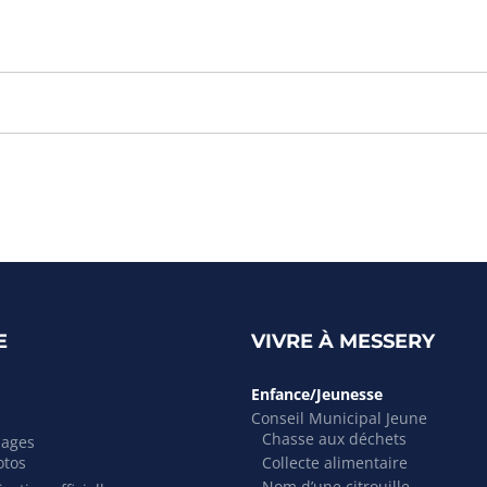
E
VIVRE À MESSERY
Enfance/Jeunesse
Conseil Municipal Jeune
Chasse aux déchets
mages
otos
Collecte alimentaire
Nom d’une citrouille