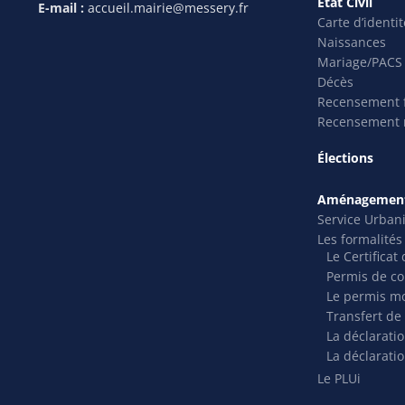
Etat Civil
E-mail :
accueil.mairie@messery.fr
Carte d’identi
Naissances
Mariage/PACS
Décès
Recensement f
Recensement m
Élections
Aménagement
Service Urban
Les formalité
Le Certifica
Permis de co
Le permis mo
Transfert de
La déclarati
La déclaratio
Le PLUi