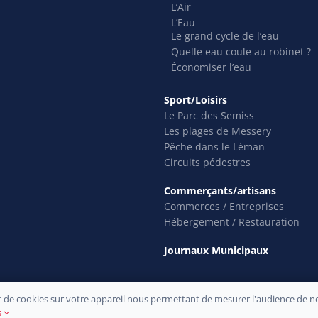
L’Air
L’Eau
Le grand cycle de l’eau
Quelle eau coule au robinet ?
Économiser l’eau
Sport/Loisirs
Le Parc des Semiss
Les plages de Messery
Pêche dans le Léman
Circuits pédestres
Commerçants/artisans
Commerces / Entreprises
Hébergement / Restauration
Journaux Municipaux
 de cookies sur votre appareil nous permettant de mesurer l'audience de not
 commune de Messery © 2021 –
Mentions légales
–
Confidentialité
– Développ
s