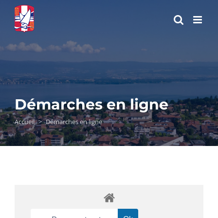
Passer
au
contenu
Démarches en ligne
Accueil
>
Démarches en ligne