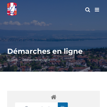
Passer
au
contenu
Démarches en ligne
Accueil
>
Démarches en ligne