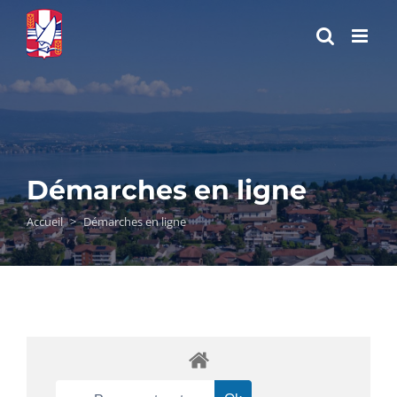
Passer
au
contenu
Démarches en ligne
Accueil
>
Démarches en ligne