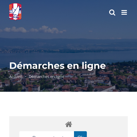
Passer
au
contenu
Démarches en ligne
Accueil
>
Démarches en ligne